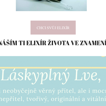
CHCI SVŮJ ELIXÍR
NÁŠÍM TI ELIXÍR ŽIVOTA VE ZNAMENÍ