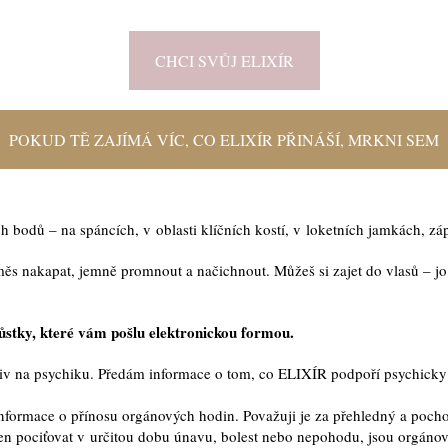
CHCI SVŮJ ELIXÍR
POKUD TĚ ZAJÍMÁ VÍC, CO ELIXÍR PŘINÁŠÍ, MRKNI SEM
h bodů – na spáncích, v oblasti klíčních kostí, v loketních jamkách, z
měs nakapat, jemně promnout a načichnout. Můžeš si zajet do vlasů – jo 
tky, které vám pošlu elektronickou formou.
í vliv na psychiku. Předám informace o tom, co ELIXÍR podpoří psychic
 informace o přínosu orgánových hodin. Považuji je za přehledný a poc
en pociťovat v určitou dobu únavu, bolest nebo nepohodu, jsou orgáno