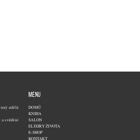
MENU
který udělá
DOMŮ
KNIHA
k a svědění
SALON
ELIXÍRY ŽIVOTA
E-SHOP
KONTAKT