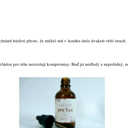
ánit bázlivé přesto, že můžeš mít v koutku duše dvakrát větší strach.
jí vládou pro tebe neexistují kompromisy. Buď jsi nedbalý a nepořádný, 