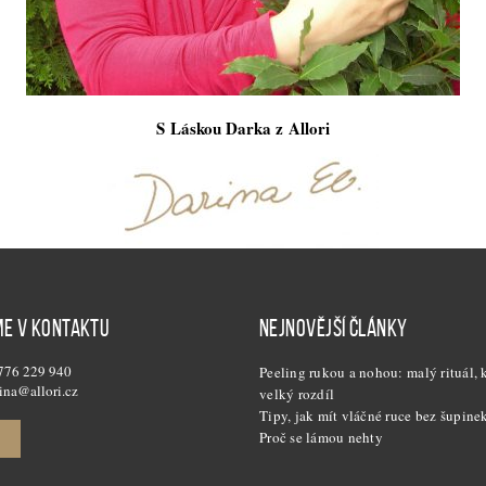
S Láskou Darka z Allori
E V KONTAKTU
NEJNOVĚJŠÍ ČLÁNKY
 776 229 940
Peeling rukou a nohou: malý rituál, 
ina@allori.cz
velký rozdíl
Tipy, jak mít vláčné ruce bez šupine
Proč se lámou nehty