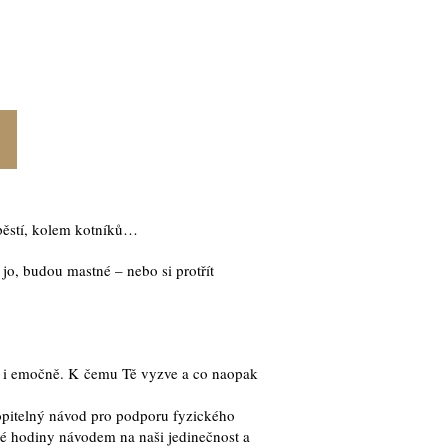
ápěstí, kolem kotníků…
jo, budou mastné – nebo si protřít
ky i emočně. K čemu Tě vyzve a co naopak
hopitelný návod pro podporu fyzického
vé hodiny návodem na naši jedinečnost a