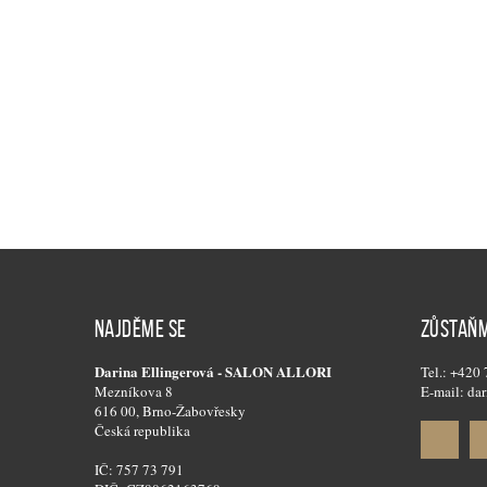
NAJDĚME SE
ZŮSTAŇM
Darina Ellingerová - SALON ALLORI
Tel.: +420
Mezníkova 8
E-mail: dar
616 00, Brno-Žabovřesky
Česká republika
IČ: 757 73 791