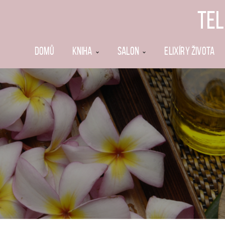
TEL
DOMŮ
KNIHA
SALON
ELIXÍRY ŽIVOTA