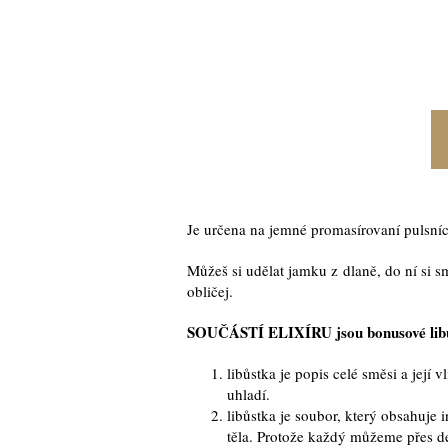
Je určena na jemné promasírovaní pulsníc
Můžeš si udělat jamku z dlaně, do ní si s
obličej.
SOUČÁSTÍ ELIXÍRU jsou bonusové libůs
libůstka je popis celé směsi a jej
uhladí.
libůstka je soubor, který obsahuje
těla. Protože každý můžeme přes d