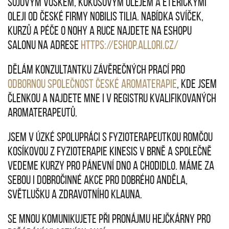
sójovým voskem, kokosovým olejem a éterickými
oleji od české firmy Nobilis Tilia. Nabídka svíček,
kurzů a péče o nohy a ruce najdete na eshopu
salonu na adrese
https://eshop.allori.cz/
Dělám konzultantku závěrečných prací pro
Odbornou Společnost České Aromaterapie
, kde jsem
členkou a najdete mne i v registru kvalifikovaných
aromaterapeutů.
Jsem v úzké spolupráci s fyzioterapeutkou Romčou
Kosíkovou z fyzioterapie Kinesis v Brně a společně
vedeme kurzy pro pánevní dno a chodidlo. Máme za
sebou i dobročinné akce pro Dobrého Anděla,
Světlušku a Zdravotního klauna.
Se mnou komunikujete při pronájmu Hejčkárny pro