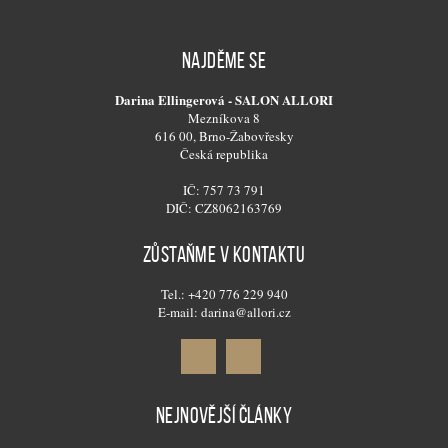
NAJDĚME SE
Darina Ellingerová - SALON ALLORI
Mezníkova 8
616 00, Brno-Žabovřesky
Česká republika
IČ: 757 73 791
DIČ: CZ8062163769
ZŮSTAŇME V KONTAKTU
Tel.: +420 776 229 940
E-mail: darina@allori.cz
NEJNOVĚJŠÍ ČLÁNKY