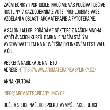
začátečníky i pokročilé. Naučíme vás používat léčivé
rostliny v každodenním životě. Prohloubíme vaše
vzdělání v oblasti aromaterapie a fytoterapie.
V SALONU ALLORI POŘÁDÁME NĚKTERÉ Z NAŠICH MNOHA
VZDĚLÁVACÍCH KURZŮ. DARKA JE NAŠÍM STÁLÝM
VYSTAVOVATELEM NA NEJVĚTŠÍM BYLINKOVÉM FESTIVALU
V ČR.
VEŠKERÁ NABÍDKA JE NA TÉTO
ADRESE
https://www.aromaterapieabylinky.cz/
Anna Krutová
info@aromaterapieabylinky.cz
Duše a srdce našeho spolku. Vymýšlí akce, jejich