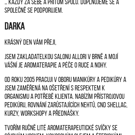
… KAŽDÝ ZA SEBE A PŘITOM SPOLU. DOPLŇUJEME SE A
SPOLEČNĚ SE PODPORUJEM.
DARKA
Krásný den vám přeji,
jsem zakladatelkou salonu Allori v Brně a mojí
vášní je aromaterapie a péče o ruce a nohy.
Od roku 2005 pracuji v oboru manikúry a pedikúry a
jsem zaměřená na ošetření s respektem k
organismu a potřebě klienta. Nabízím přístrojovou
pedikúru, rovnání zarůstajících nehtů, CND Shellac,
kurzy, workshopy a přednášky.
Tvořím ručně lité aromaterapeutické svíčky se