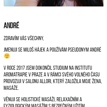
ANDRÉ
Zdravím vás všechny,
jmenuji se Miloš Hájek a POUŽÍVÁM PSEUDONYM André
V roce 2017 jsem dokončil studium na Institutu
aromatrapie v Praze a V RÁMCI SVÉHO VOLNÉHO ČASU
PROVOZUJI V SALONU ALLORI, KTERÝ ZALOŽILA MOJE ŽENA,
MASÁŽE.
Věnuji se holistické masáži, relaxačním a
fyziologickým masážím s bezpečným užitím