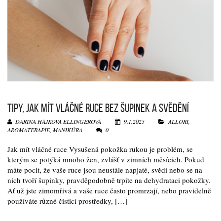
TIPY, JAK MÍT VLÁČNÉ RUCE BEZ ŠUPINEK A SVĚDĚNÍ
DARINA HÁJKOVÁ ELLINGEROVÁ
9.1.2025
ALLORI
,
AROMATERAPIE
,
MANIKÚRA
0
Jak mít vláčné ruce Vysušená pokožka rukou je problém, se
kterým se potýká mnoho žen, zvlášť v zimních měsících. Pokud
máte pocit, že vaše ruce jsou neustále napjaté, svědí nebo se na
nich tvoří šupinky, pravděpodobně trpíte na dehydrataci pokožky.
Ať už jste zimomřivá a vaše ruce často promrzají, nebo pravidelně
používáte různé čisticí prostředky, […]