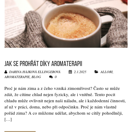
JAK SE PROHŘÁT DÍKY AROMATERAPII
DARINA HÁJKOVÁ ELLINGEROVÁ
2.1.2025
ALLORI
,
AROMATERAPIE
,
BLOG
0
Proč je nám zima a z čeho vzniká zimomřivost? Často se může
zdát, že cítíme chlad nejen fyzicky, ale i vnitřně. Tento pocit
chladu může ovlivnit nejen naši náladu, ale i každodenní činnosti,
ať už v práci, doma, nebo při odpočinku. Proč je nám vlastně
pořád zima? A co můžeme udělat, abychom se cítily pohodlněji,
[…]