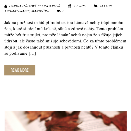
DARINA HÁJKOVÁ ELLINGEROVÁ
7.1.2025
ALLORI
,
AROMATERAPIE
,
MANIKÚRA
0
Jak na pružnost nehtů přírodní cestou Lámavé nehty trápí mnoho
žen, které si přejí mít krásné, silné a zdravé nehty. Tento problém
může být frustrující, protože lámání nehtů nejen že ztěžuje jejich
údržbu, ale často také snižuje sebevědomí. Co za tímto problémem
stojí a jak dosáhnout pružnosti a pevnosti nehtů? V tomto článku
se podíváme […]
READ MORE