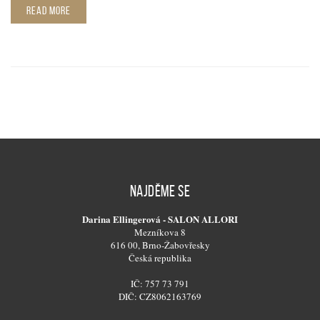
READ MORE
NAJDĚME SE
Darina Ellingerová - SALON ALLORI
Mezníkova 8
616 00, Brno-Žabovřesky
Česká republika
IČ: 757 73 791
DIČ: CZ8062163769