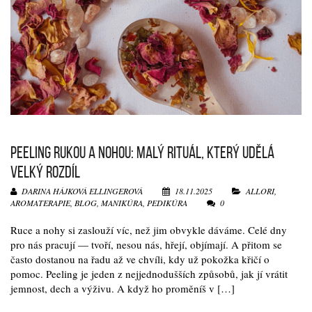
PEELING RUKOU A NOHOU: MALÝ RITUÁL, KTERÝ UDĚLÁ
VELKÝ ROZDÍL
DARINA HÁJKOVÁ ELLINGEROVÁ
18.11.2025
ALLORI
,
AROMATERAPIE
,
BLOG
,
MANIKÚRA
,
PEDIKÚRA
0
Ruce a nohy si zaslouží víc, než jim obvykle dáváme. Celé dny
pro nás pracují — tvoří, nesou nás, hřejí, objímají. A přitom se
často dostanou na řadu až ve chvíli, kdy už pokožka křičí o
pomoc. Peeling je jeden z nejjednodušších způsobů, jak jí vrátit
jemnost, dech a výživu. A když ho proměníš v […]