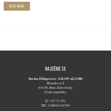
READ MORE
NAJDĚME SE
Darina Ellingerová - SALON ALLORI
Mezníkova 8
616 00, Brno-Žabovřesky
Česká republika
IČ: 757 73 791
DIČ: CZ8062163769