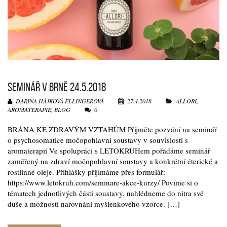
SEMINÁŘ V BRNĚ 24.5.2018
DARINA HÁJKOVÁ ELLINGEROVÁ
27.4.2018
ALLORI
,
AROMATERAPIE
,
BLOG
0
BRÁNA KE ZDRAVÝM VZTAHŮM Přijměte pozvání na seminář
o psychosomatice močopohlavní soustavy v souvislosti s
aromaterapií Ve spolupráci s LETOKRUHem pořádáme seminář
zaměřený na zdraví močopohlavní soustavy a konkrétní éterické a
rostlinné oleje. Přihlášky přijímáme přes formulář:
https://www.letokruh.com/seminare-akce-kurzy/ Povíme si o
tématech jednotlivých částí soustavy, nahlédneme do nitra své
duše a možnosti narovnání myšlenkového vzorce. […]