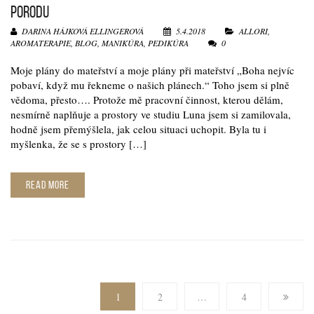
PORODU
DARINA HÁJKOVÁ ELLINGEROVÁ
5.4.2018
ALLORI
,
AROMATERAPIE
,
BLOG
,
MANIKÚRA
,
PEDIKÚRA
0
Moje plány do mateřství a moje plány při mateřství „Boha nejvíc
pobaví, když mu řekneme o našich plánech.“ Toho jsem si plně
vědoma, přesto…. Protože mě pracovní činnost, kterou dělám,
nesmírně naplňuje a prostory ve studiu Luna jsem si zamilovala,
hodně jsem přemýšlela, jak celou situaci uchopit. Byla tu i
myšlenka, že se s prostory […]
READ MORE
1
2
…
4