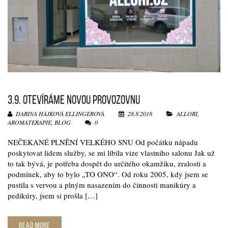
3.9. OTEVÍRÁME NOVOU PROVOZOVNU
DARINA HÁJKOVÁ ELLINGEROVÁ
28.8.2018
ALLORI
,
AROMATERAPIE
,
BLOG
0
NEČEKANÉ PLNĚNÍ VELKÉHO SNU Od počátku nápadu
poskytovat lidem služby, se mi líbila vize vlastního salonu Jak už
to tak bývá, je potřeba dospět do určitého okamžiku, zralosti a
podmínek, aby to bylo „TO ONO“. Od roku 2005, kdy jsem se
pustila s vervou a plným nasazením do činnosti manikúry a
pedikúry, jsem si prošla […]
READ MORE