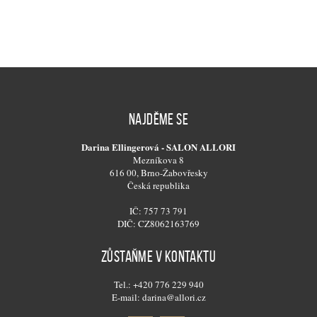
NAJDĚME SE
Darina Ellingerová - SALON ALLORI
Mezníkova 8
616 00, Brno-Žabovřesky
Česká republika
IČ: 757 73 791
DIČ: CZ8062163769
ZŮSTAŇME V KONTAKTU
Tel.: +420 776 229 940
E-mail: darina@allori.cz