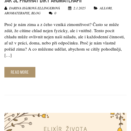
JAK SE PROHŘÁT DÍKY AROMATERAPII
DARINA HÁJKOVÁ ELLINGEROVÁ
2.1.2025
ALLORI
,
AROMATERAPIE
,
BLOG
0
Proč je nám zima a z čeho vzniká zimomřivost? Často se může
zdát, že cítíme chlad nejen fyzicky, ale i vnitřně. Tento pocit
chladu může ovlivnit nejen naši náladu, ale i každodenní činnosti,
ať už v práci, doma, nebo při odpočinku. Proč je nám vlastně
pořád zima? A co můžeme udělat, abychom se cítily pohodlněji,
[…]
READ MORE