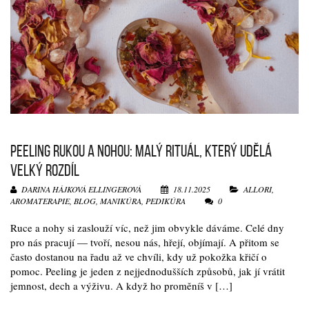
PEELING RUKOU A NOHOU: MALÝ RITUÁL, KTERÝ UDĚLÁ
VELKÝ ROZDÍL
DARINA HÁJKOVÁ ELLINGEROVÁ
18.11.2025
ALLORI
,
AROMATERAPIE
,
BLOG
,
MANIKÚRA
,
PEDIKÚRA
0
Ruce a nohy si zaslouží víc, než jim obvykle dáváme. Celé dny
pro nás pracují — tvoří, nesou nás, hřejí, objímají. A přitom se
často dostanou na řadu až ve chvíli, kdy už pokožka křičí o
pomoc. Peeling je jeden z nejjednodušších způsobů, jak jí vrátit
jemnost, dech a výživu. A když ho proměníš v […]