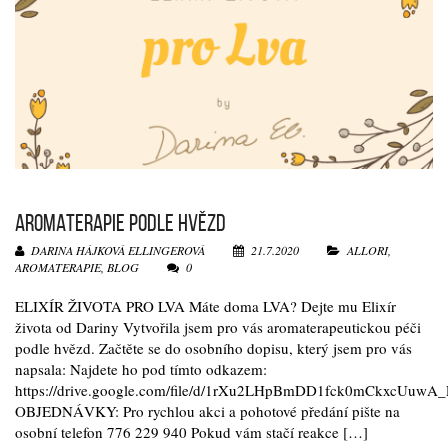
AROMATERAPIE PODLE HVĚZD
DARINA HÁJKOVÁ ELLINGEROVÁ
21.7.2020
ALLORI
,
AROMATERAPIE
,
BLOG
0
ELIXÍR ŽIVOTA PRO LVA Máte doma LVA? Dejte mu Elixír
života od Dariny Vytvořila jsem pro vás aromaterapeutickou péči
podle hvězd. Začtěte se do osobního dopisu, který jsem pro vás
napsala: Najdete ho pod tímto odkazem:
https://drive.google.com/file/d/1rXu2LHpBmDD1fck0mCkxcUuwA
OBJEDNÁVKY: Pro rychlou akci a pohotové předání pište na
osobní telefon 776 229 940 Pokud vám stačí reakce […]