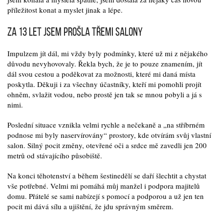
příležitost konat a myslet jinak a lépe.
Za 13 let jsem prošla třemi salony
Impulzem jít dál, mi vždy byly podmínky, které už mi z nějakého
důvodu nevyhovovaly. Řekla bych, že je to pouze znamením, jít
dál svou cestou a poděkovat za možnosti, které mi daná místa
poskytla. Děkuji i za všechny účastníky, kteří mi pomohli projít
ohněm, svlažit vodou, nebo prostě jen tak se mnou pobyli a já s
nimi.
Poslední situace vznikla velmi rychle a nečekaně a „na stříbrném
podnose mi byly naservírovány“ prostory, kde otvírám svůj vlastní
salon. Silný pocit změny, otevřené oči a srdce mě zavedli jen 200
metrů od stávajícího působiště.
Na konci těhotenství a během šestinedělí se daří šlechtit a chystat
vše potřebné. Velmi mi pomáhá můj manžel i podpora majitelů
domu. Přátelé se sami nabízejí s pomocí a podporou a už jen ten
pocit mi dává sílu a ujištění, že jdu správným směrem.