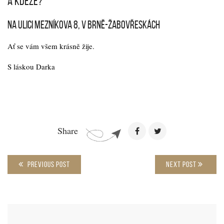
A KDEŽE?
na ulici Mezníkova 8, v Brně-Žabovřeskách
Ať se vám všem krásně žije.
S láskou Darka
Share
PREVIOUS POST
NEXT POST