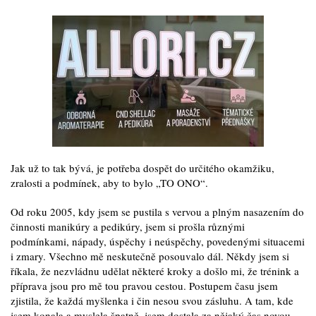
Jak už to tak bývá, je potřeba dospět do určitého okamžiku,
zralosti a podmínek, aby to bylo „TO ONO“.
Od roku 2005, kdy jsem se pustila s vervou a plným nasazením do
činnosti manikúry a pedikúry, jsem si prošla různými
podmínkami, nápady, úspěchy i neúspěchy, povedenými situacemi
i zmary. Všechno mě neskutečně posouvalo dál. Někdy jsem si
říkala, že nezvládnu udělat některé kroky a došlo mi, že trénink a
příprava jsou pro mě tou pravou cestou. Postupem času jsem
zjistila, že každá myšlenka i čin nesou svou zásluhu. A tam, kde
jsem konala a myslela špatně, jsem dostala za nějaký čas novou