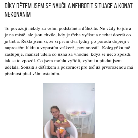
Díky dětem jsem se naučila nehrotit situace a konat
nekonáním
To považuji někdy za velmi podstatné a důležité. Ne vždy to jde a
je na místě, ale jsou chvíle, kdy je třeba vyčkat a nechat dozrát co
je třeba. Řekla jsem si, že si první dva týdny po porodu dopřeji v
naprostém klidu a vypustím veškeré „povinnosti“. Kolegyňka mě
zastupuje, manžel udělá co uzná za vhodné, když se něco zpozdí,
tak se to zpozdí. Co jsem mohla vyřídit, vybrat a předat jsem
udělala. Soužití s děťátkem a pozornost pro teď už prvorozenou má
přednost před vším ostatním.