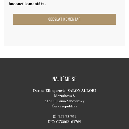
budoucí komentáře.
NAJDĚME SE
Darina Ellingerová - SALON ALLORI
Mezníkova 8
616 00, Brno-Žabovřesky
Česká republika
IČ: 757 73 791
DIČ: CZ8062163769