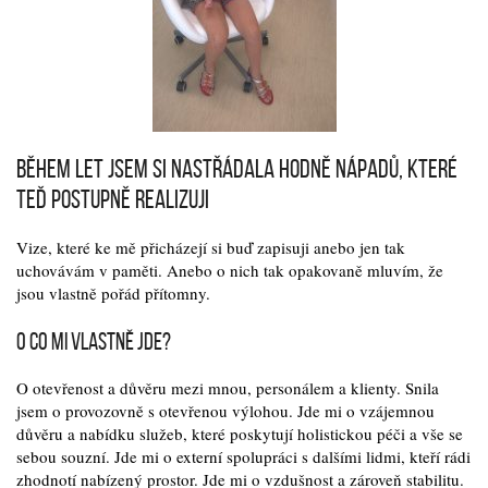
Během let jsem si nastřádala hodně nápadů, které
teď postupně realizuji
Vize, které ke mě přicházejí si buď zapisuji anebo jen tak
uchovávám v paměti. Anebo o nich tak opakovaně mluvím, že
jsou vlastně pořád přítomny.
O co mi vlastně jde?
O otevřenost a důvěru mezi mnou, personálem a klienty. Snila
jsem o provozovně s otevřenou výlohou. Jde mi o vzájemnou
důvěru a nabídku služeb, které poskytují holistickou péči a vše se
sebou souzní. Jde mi o externí spolupráci s dalšími lidmi, kteří rádi
zhodnotí nabízený prostor. Jde mi o vzdušnost a zároveň stabilitu.