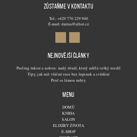
ZŮSTAŇME V KONTAKTU
Tel.: +420 776 229 940
E-mail: darina@allori.cz
NEJNOVĚJŠÍ ČLÁNKY
Peeling rukou a nohou: malý rituál, který udělá velký rozdíl
Tipy, jak mít vláčné ruce bez šupinek a svědění
Proč se lámou nehty
MENU
DOMŮ
KNIHA
SALON
ELIXÍRY ŽIVOTA
E-SHOP