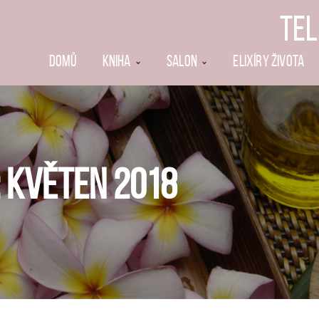
TEL
DOMŮ
KNIHA
SALON
ELIXÍRY ŽIVOTA
 KVĚTEN 2018